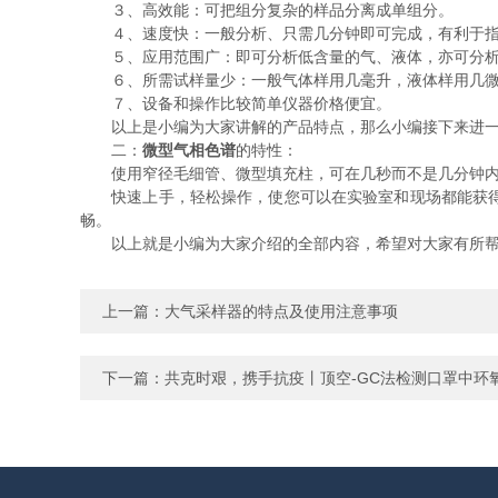
３、高效能：可把组分复杂的样品分离成单组分。
４、速度快：一般分析、只需几分钟即可完成，有利于指
５、应用范围广：即可分析低含量的气、液体，亦可分析
６、所需试样量少：一般气体样用几毫升，液体样用几微
７、设备和操作比较简单仪器价格便宜。
以上是小编为大家讲解的产品特点，那么小编接下来进一
二：
微型气相色谱
的特性：
使用窄径毛细管、微型填充柱，可在几秒而不是几分钟内快
快速上手，轻松操作，使您可以在实验室和现场都能获得所
畅。
以上就是小编为大家介绍的全部内容，希望对大家有所帮
上一篇：
大气采样器的特点及使用注意事项
下一篇：
共克时艰，携手抗疫丨顶空-GC法检测口罩中环