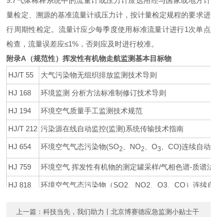
9.7气体稀释系统中的流量计或压力计应选用经与国家或地方计
量检定、溯源的基准流量计或压力计，按计量检定规程的要求进
行周期性检定。流量计应少每季度使用标准流量计进行1次单点
检查，流量误差应≤1%，否则应及时进行校准。
附录A（规范性）挥发性有机物走航监测基本目标物
HJ/T 55
大气污染物无组织排放监测技术导则
HJ 168
环境监测 分析方法标准制修订技术导则
HJ 194
环境空气质量手工监测技术规范
HJ/T 212
污染源在线自动监控(监测)系统传输技术指南
HJ 654
环境空气气态污染物(SO
、NO
、O
、CO)连续自动
2
2
3
HJ 759
环境空气 挥发性有机物的测定罐采样/气相色谱-质谱法
HJ 818
环境空气气态污染物（SO2、NO2、O3、CO）连续
HJ 1010
环境空气挥发性有机物气相色谱连续监测系统技术要求
上一篇：
科技当先，我们助力丨北京博赛德应急监测小贴士干