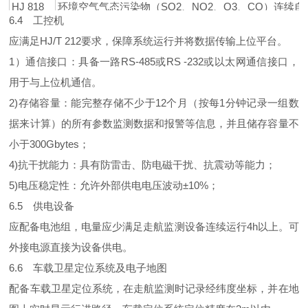
HJ 818
环境空气气态污染物（SO2、NO2、O3、CO）连续
6.4 工控机
HJ 1010
环境空气挥发性有机物气相色谱连续监测系统技术要求
应满足HJ/T 212要求，保障系统运行并将数据传输上位平台。
1）通信接口：具备一路RS-485或RS -232或以太网通信接口，
用于与上位机通信。
2)存储容量：能完整存储不少于12个月（按每1分钟记录一组数
据来计算）的所有参数监测数据和报警等信息，并且储存容量不
小于300Gbytes；
4)抗干扰能力：具有防雷击、防电磁干扰、抗震动等能力；
5)电压稳定性：允许外部供电电压波动±10%；
6.5 供电设备
应配备电池组，电量应少满足走航监测设备连续运行4h以上。可
外接电源直接为设备供电。
6.6 车载卫星定位系统及电子地图
配备车载卫星定位系统，在走航监测时记录经纬度坐标，并在地