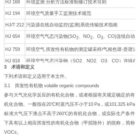
HJ 168
环境监测 分析方法标准制修订技术导则
HJ 194
环境空气质量手工监测技术规范
HJ/T 212
污染源在线自动监控(监测)系统传输技术指南
HJ 654
环境空气气态污染物(SO
、NO
、O
、CO)连续自动
2
2
3
HJ 759
环境空气 挥发性有机物的测定罐采样/气相色谱-质谱法
HJ 818
环境空气气态污染物（SO2、NO2、O3、CO）连续
3 术语和定义
HJ 1010
环境空气挥发性有机物气相色谱连续监测系统技术要求
下列术语和定义适用于本文件。
3.1 挥发性有机物 volatile organic compounds
参与大气光化学反应的有机化合物，或者根据有关规定确定的有
机化合物。一般指在20℃时蒸汽压不小于10 Pa，或101.325 kPa
标准大气压下沸点不高于260℃的有机化合物，或实际生产条件
下具有以上相应挥发性的有机化合物（甲烷除外）的统称，简称
VOCs。