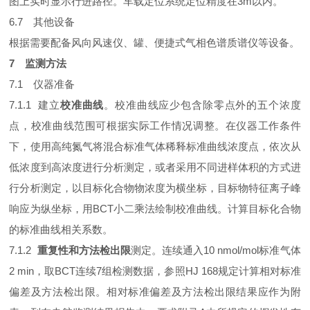
图上实时显示行进路径。车载定位系统定位精度在3m以内。
6.7 其他设备
根据需要配备风向风速仪、罐、便捷式气相色谱质谱仪等设备。
7 监测方法
7.1 仪器准备
7.1.1 建立
校准曲线
。校准曲线应少包含除零点外的五个浓度
点，校准曲线范围可根据实际工作情况调整。在仪器工作条件
下，使用高纯氮气将混合标准气体稀释标准曲线浓度点，依次从
低浓度到高浓度进行分析测定，或者采用不同进样体积的方式进
行分析测定，以目标化合物物浓度为横坐标，目标物特征离子峰
响应为纵坐标，用BCT小二乘法绘制校准曲线。计算目标化合物
的标准曲线相关系数。
7.1.2
重复性和方法检出限
测定。连续通入10 nmol/mol标准气体
2 min，取BCT连续7组检测数据，参照HJ 168规定计算相对标准
偏差及方法检出限。相对标准偏差及方法检出限结果应作为附