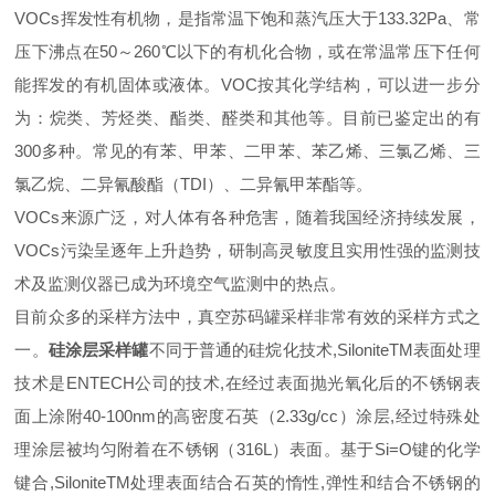
VOCs挥发性有机物，是指常温下饱和蒸汽压大于133.32Pa、常
压下沸点在50～260℃以下的有机化合物，或在常温常压下任何
能挥发的有机固体或液体。VOC按其化学结构，可以进一步分
为：烷类、芳烃类、酯类、醛类和其他等。目前已鉴定出的有
300多种。常见的有苯、甲苯、二甲苯、苯乙烯、三氯乙烯、三
氯乙烷、二异氰酸酯（TDI）、二异氰甲苯酯等。
VOCs来源广泛，对人体有各种危害，随着我国经济持续发展，
VOCs污染呈逐年上升趋势，研制高灵敏度且实用性强的监测技
术及监测仪器已成为环境空气监测中的热点。
目前众多的采样方法中，真空苏码罐采样非常有效的采样方式之
一。
硅涂层采样罐
不同于普通的硅烷化技术,SiloniteTM表面处理
技术是ENTECH公司的技术,在经过表面抛光氧化后的不锈钢表
面上涂附40-100nm的高密度石英（2.33g/cc）涂层,经过特殊处
理涂层被均匀附着在不锈钢（316L）表面。基于Si=O键的化学
键合,SiloniteTM处理表面结合石英的惰性,弹性和结合不锈钢的