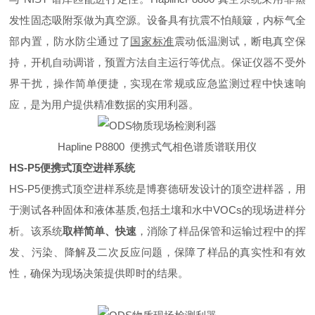
发性固态吸附泵做为真空源。设备具有抗震不怕颠簸，内标气全
部内置，防水防尘通过了
国家标准
震动低温测试，断电真空保
持，开机自动调谐，预置方法自主运行等优点。保证仪器不受外
界干扰，操作简单便捷，实现在常规或应急监测过程中快速响
应，是为用户提供精准数据的实用利器。
Hapline P8800 便携式气相色谱质谱联用仪
HS-P5便携式顶空进样系统
HS-P5便携式顶空进样系统是博赛德研发设计的顶空进样器，用
于测试各种固体和液体基质,包括土壤和水中VOCs的现场进样分
析。该系统
取样简单、快速
，消除了样品保管和运输过程中的挥
发、污染、降解及二次反应问题，保障了样品的真实性和有效
性，确保为现场决策提供即时的结果。