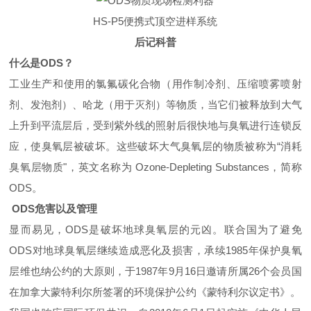
HS-P5便携式顶空进样系统
后记科普
什么是ODS？
工业生产和使用的氯氟碳化合物（用作制冷剂、压缩喷雾喷射
剂、发泡剂）、哈龙（用于灭
剂）等物质，当它们被释放到大气
上升到平流层后，受到紫外线的照射后很快地与臭氧进行连锁反
应，使臭氧层被破坏。这些破坏大气臭氧层的物质被称为“消耗
臭氧层物质"，英文名称为 Ozone-Depleting Substances，简称
ODS。
ODS危害以及管理
显而易见，ODS是破坏地球臭氧层的元凶。联合国为了避免
ODS对地球臭氧层继续造成恶化及损害，承续1985年保护臭氧
层维也纳公约的大原则，于1987年9月16日邀请所属26个会员国
在加拿大蒙特利尔所签署的环境保护公约《蒙特利尔议定书》。