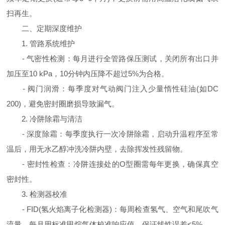
扫再生。
二、定期深度维护
1. 管路系统维护
- 气密性检测：每月进行全管路保压测试，关闭所有出口并
加压至10 kPa，10分钟内压降不超过5%为合格。
- 阀门润滑：每季度对气动阀门注入少量惰性硅油(如DC
200)，避免密封圈磨损导致漏气。
2. 冷阱除霜与清洁
- 深度除霜：每季度执行一次冷阱除霜，启动升温程序至常
温后，用无水乙醇冲洗冷阱内壁，去除挥发性残留物。
- 密封性检查：冷阱连接处的O型圈需每年更换，确保真空
密封性。
3. 检测器校准
- FID(氢火焰离子化检测器)：每周检查氢气、空气和尾吹气
流量，每月用标准甲烷气体校准响应值，保证线性误差<5%。