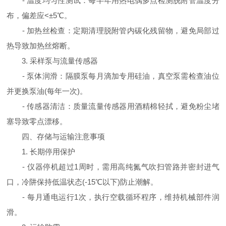
- 温度均匀性测试：每半年用热电偶多点检测脱附管温度分
布，偏差应<±5℃。
- 加热丝检查：定期清理脱附管内碳化残留物，避免局部过
热导致加热丝熔断。
3. 采样泵与流量传感器
- 泵体润滑：隔膜泵每月滴加专用硅油，真空泵需检查油位
并更换泵油(每年一次)。
- 传感器清洁：质量流量传感器用酒精棉轻拭，避免粉尘堵
塞导致零点漂移。
四、存储与运输注意事项
1. 长期停用保护
- 仪器停机超过1周时，需用高纯氮气吹扫管路并密封进气
口，冷阱保持低温状态(-15℃以下)防止潮解。
- 每月通电运行1次，执行空载循环程序，维持机械部件润
滑。