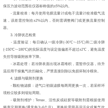
保压力波动范围在仪器标称值的±5%以内。
- 流量校准：每月使用皂膜流量计或电子流量计校准载气流
速，误差需控制在±2%以内，否则需调整阀门或更换流量控制
器。
3. 冷阱状态检查
- 温度验证：每日确认一级冷阱(-30℃~-15℃)和二级冷阱
(-150℃~-180℃)的实际温度与设定值偏差不超过±2℃，避免温度
失控导致吸附效率下降。
- 冰霜处理：若冷阱表面出现冰霜堆积，需暂停仪器，待升
温后用干燥氮气吹扫融化，严禁直接刮除以免损坏制冷模块。
4. 滤膜与吸附剂更换
- 颗粒物滤膜：进气口初级滤膜每两周更换一次，若采样环
境粉尘较多则缩短周期。
- 吸附剂维护：Tenax、活性炭或硅胶等吸附剂需根据使用
频率定期更换(通常每3~6个月)，更换前需用高温活化或氮气吹