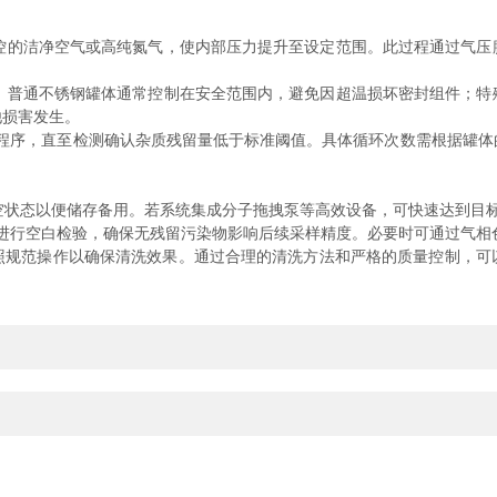
控的洁净空气或高纯氮气，使内部压力提升至设定范围。此过程通过气压
。普通不锈钢罐体通常控制在安全范围内，避免因超温损坏密封组件；特
他损害发生。
循环程序，直至检测确认杂质残留量低于标准阈值。具体循环次数需根据罐
空状态以便储存备用。若系统集成分子拖拽泵等高效设备，可快速达到目
罐体进行空白检验，确保无残留污染物影响后续采样精度。必要时可通过气
范操作以确保清洗效果。通过合理的清洗方法和严格的质量控制，可