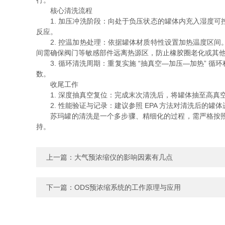
行。
核心清洗流程​
1. 加压冲洗阶段：向处于负压状态的罐体内充入湿度可
反应。
2. 控温加热处理：依据罐体材质特性设置加热温度区间
间需确保阀门等敏感部件远离热源区，防止橡胶圈老化或其
3. 循环清洗周期：重复实施 “抽真空—加压—加热” 
数。
收尾工作​
1. 深度抽真空复位：完成末次清洗后，将罐体抽至高真
2. 性能验证与记录：建议参照 EPA 方法对清洗后的
苏玛罐的清洗是一个多步骤、精细化的过程，需严格按照规
持。
上一篇：
大气预浓缩仪的影响因素有几点
下一篇：
ODS预浓缩系统的工作原理与应用