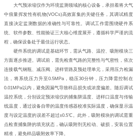
大气预浓缩仪作为环境监测领域的核心设备，承担着将大气
中痕量挥发性有机物(VOCs)高效富集的关键任务，其调试精度
直接决定监测数据的准确性与可靠性。调试工作需围绕硬件系
统、软件参数、性能验证三大核心维度展开，遵循科学严谨的流
程，确保设备处于最佳运行状态。
硬件系统的调试是基础环节，需从气路、温控、吸附模块三
方面逐步推进。调试前，需先检查气路的完整性与气密性，依次
连接载气钢瓶、减压阀、进样管路及预处理单元，采用压力检漏
法，将系统压力升至0.5MPa，稳压30分钟，压力降需控制在
0.01MPa以内，避免因漏气导致样品损失或浓度偏差。随后调试
温控系统，分别设定预浓缩仪的捕集阱温度、进样口温度与传输
线温度，通过设备自带的温度传感器校准实际温度，确保显示温
度与设定温度的误差不超过±0.5℃。此外，吸附模块的调试需重
点检查捕集阱的填充状态，确认吸附剂无松动、破损，安装位置
精准，避免样品吸附效率下降。