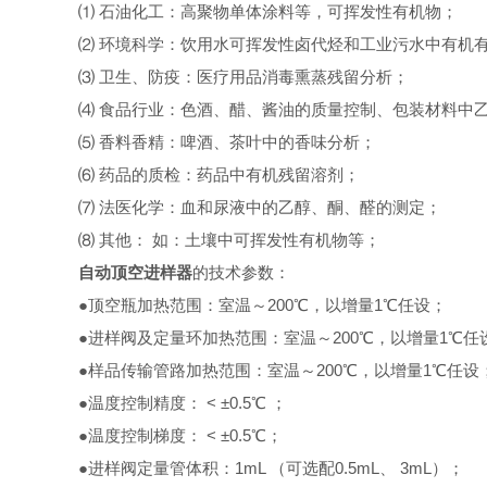
⑴ 石油化工：高聚物单体涂料等，可挥发性有机物；
⑵ 环境科学：饮用水可挥发性卤代烃和工业污水中有机
⑶ 卫生、防疫：医疗用品消毒熏蒸残留分析；
⑷ 食品行业：色酒、醋、酱油的质量控制、包装材料中乙
⑸ 香料香精：啤酒、茶叶中的香味分析；
⑹ 药品的质检：药品中有机残留溶剂；
⑺ 法医化学：血和尿液中的乙醇、酮、醛的测定；
⑻ 其他： 如：土壤中可挥发性有机物等；
自动顶空进样器
的技术参数：
●顶空瓶加热范围：室温～200℃，以增量1℃任设；
●进样阀及定量环加热范围：室温～200℃，以增量1℃任
●样品传输管路加热范围：室温～200℃，以增量1℃任设
●温度控制精度： < ±0.5℃ ；
●温度控制梯度： < ±0.5℃；
●进样阀定量管体积：1mL （可选配0.5mL、 3mL）；