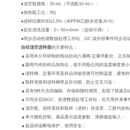
●顶空瓶规格：20 mL（可选配10 mL）；
●加热瓶工位：9位
●进样结果RSD≤1.5%（40PPM乙醇水溶液,N=5）
●反吹清洗流量：0～50ｍl/min （连续可调）；
●同步启动色谱数据处理工作站、GC 或外部事件同步启
自动顶空进样器
的主要特点：
▲采用本公司研制的电动自动六通阀 定量环配合，正压
▲圆周均布的样品加热位，使不同瓶位间的温度梯度更小
▲进样阀、定量环管及样品传输管路可控制温度，避免样
▲取样管路和进样阀带反吹功能，防止交叉污染；
▲具有9种方法供编辑、存储和随时调用，实现了快速启
▲可同步启动GC、色谱数据处理工作站，也可用外来事
▲顶空瓶、进样系统和取样（进样）传送管，三路均加热
▲单片微机控制、液晶显示温度参数、薄膜键盘输入；
▲超温掉温断电保护，使用安全；