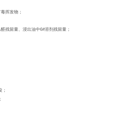
有毒挥发物；
醛残留量、浸出油中6#溶剂残留量；
设；
；