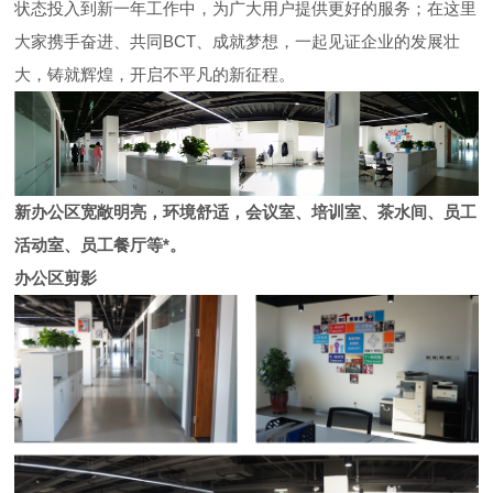
状态投入到新一年工作中，为广大用户提供更好的服务；在这里
大家携手奋进、共同BCT、成就梦想，一起见证企业的发展壮
大，铸就辉煌，开启不平凡的新征程。
新办公区宽敞明亮，环境舒适，会议室、培训室、茶水间、员工
活动室、员工餐厅等*。
办公区剪影