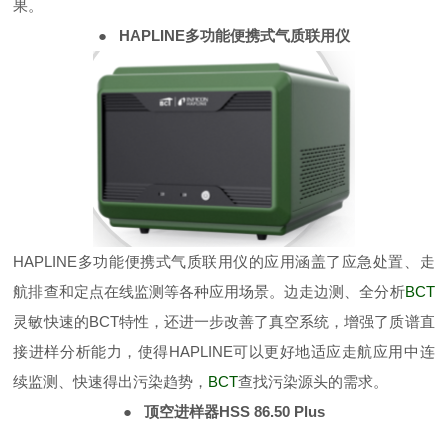
果。
● HAPLINE多功能便携式
气质联用仪
HAPLINE多功能便携式气质联用仪的应用涵盖了应急处置、走
航排查和定点在线监测等各种应用场景。边走边测、全分析
BCT
灵敏快速的BCT特性，还进一步改善了真空系统，增强了质谱直
接进样分析能力，使得HAPLINE可以更好地适应走航应用中连
续监测、快速得出污染趋势，
BCT
查找污染源头的需求。
● 顶空进样器HSS 86.50 Plus