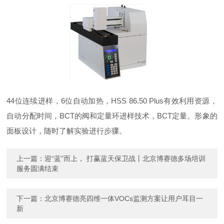
44位连续进样，6位自动加热，HSS 86.50 Plus有效利用资源，
自动分配时间，BCT的阀和定量环进样技术，BCT定量。形象的
面板设计，随时了解实验进行步骤。
上一篇：
迎“蓝”而上， 打赢蓝天保卫战丨北京博赛德多场培训
服务圆满结束
下一篇：
北京博赛德亮四维一体VOCs监测方案让用户耳目一
新