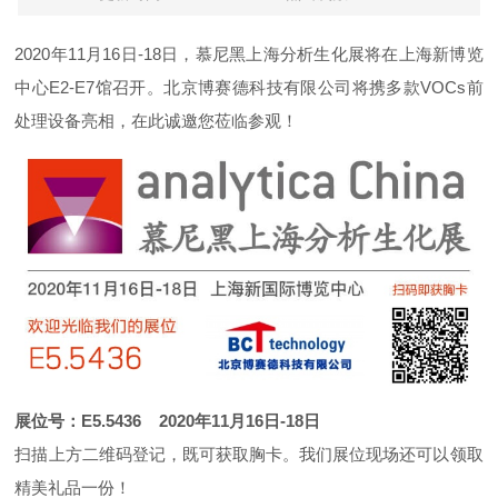
2020年11月16日-18日，慕尼黑上海分析生化展将在上海新博览
中心E2-E7馆召开。北京博赛德科技有限公司将携多款VOCs前
处理设备亮相，在此诚邀您莅临参观！
展位号：E5.5436 2020年11月16日-18日
扫描上方二维码登记，既可获取胸卡。
我们展位现场还可以领取
精美礼品一份！