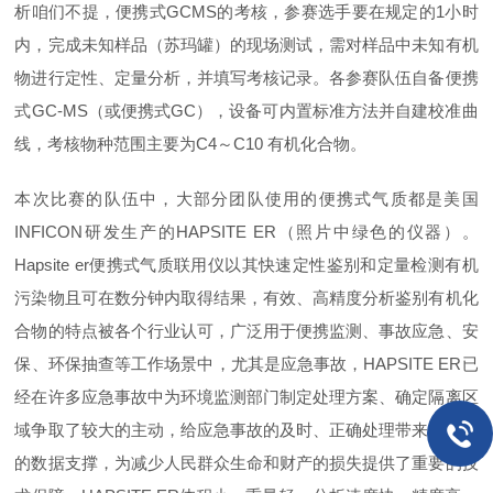
析咱们不提，便携式GCMS的考核，参赛选手要在规定的1小时
内，完成未知样品（苏玛罐）的现场测试，需对样品中未知有机
物进行定性、定量分析，并填写考核记录。各参赛队伍自备便携
式GC-MS（或便携式GC），设备可内置标准方法并自建校准曲
线，考核物种范围主要为C4～C10 有机化合物。
本次比赛的队伍中，大部分团队使用的便携式气质都是美国
INFICON研发生产的HAPSITE ER（照片中绿色的仪器）。
Hapsite er便携式气质联用仪以其快速定性鉴别和定量检测有机
污染物且可在数分钟内取得结果，有效、高精度分析鉴别有机化
合物的特点被各个行业认可，广泛用于便携监测、事故应急、安
保、环保抽查等工作场景中，尤其是应急事故，HAPSITE ER已
经在许多应急事故中为环境监测部门制定处理方案、确定隔离区
域争取了较大的主动，给应急事故的及时、正确处理带来了可靠
的数据支撑，为减少人民群众生命和财产的损失提供了重要的技