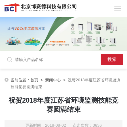
当前位置：
首页
>
新闻中心
>
祝贺2018年度江苏省环境监测
技能竞赛圆满结束
祝贺2018年度江苏省环境监测技能竞
赛圆满结束
更新时间：2018-08-02 点击次数：3636