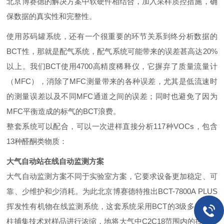
北京博赛德的解决方案中软硬件相结合，加入采样质控措施，确
保数据的真实性和完整性。
使用苏码罐系统，还有一个很重要的环节关系到终分析数据的
BCT性，那就是配气系统，配气系统可能带来的误差甚高达
20%
以上。我们BCT使用
4700
高精度稀释仪，它摒弃了质量流量计
（
MFC
），消除了
MFC
测量带来的各种误差，尤其是低流速时
的测量误差以及不同
MFC
通道之间的误差；同时也避免了因为
MFC
平衡造成的标气的BCT浪费。
整套系统可以配合，可以一次进样直接分析
117
种
VOCs
，包含
13
种醛酮类物质：
大气自动站在线自动监测方案
大气自动监测方案不同于实验室方案，它要求设备更加稳定、可
靠、少维护和少消耗。为此北京博赛德特推出
BCT-7800A PLUS
挥发性有机物在线监测系统，这套系统采用BCT的
3
级多层毛细
柱捕集技术对样品进行浓缩，地将大气中
C2
C18
范围内的挥发性