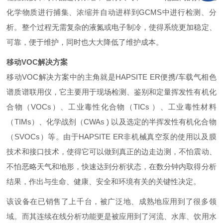
化学物质进行捕集、浓缩并自动进样到
GCMS
中进行检测、分
析。整个过程无需复杂的液氮或电子制冷，使得系统更加稳定、
可靠，便于维护，同时也大大降低了维护成本。
移动
VOC
解决方案
移动
VOC
解决方案中的主角就是
HAPSITE ER
便携
/
车载气相色
谱质谱联用仪，它主要用于现场检测、鉴别和定量挥发性有机化
合物（
VOCs
）、工业毒性化合物（
TICs
）、工业毒性材料
（
TIMs
）、化学战剂（
CWAs )
以及选定的半挥发性有机化合物
（
SVOCs
）等。由于
HAPSITE ER
非机械真空泵的使用以及膜
技术和接口技术，使得它可以做到真正的边走边测，不怕震动、
不怕恶略天气和地形，快速达到分析状态，在数分钟内取得分析
结果，作出与生命、健康、安全和环境有关的关键性决定。
该设备在已销售了上千台，被广泛地、成熟地应用到了很多领
域。而其连续在线分析功能更是被应用到了河流、水库、饮用水