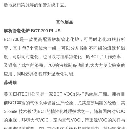
源地及污染源等的预警系统中去。
其他展品
解析管老化炉
BCT-700 PLUS
BCT700
是一款更高配置解析管老化炉，可同时老化
21
根解析
管，其中每
7
个管位为一组，可以分别控制不同组的流速和温
度，可以同时老化，也可以每组单独老化，既BCT了工作效率，
又避免了载气的浪费。
700
的液标制备功能也大大方便实验室的
应用，同时还具备程序升温老化功能。
苏码罐
美国
ENTECH
公司是一家BCT
VOCs
采样系统生厂商。拥有目
前BCT丰富的气体采样设备生产经验，尤其是苏码罐的经验，其
Silonite
技术被*为BCT的惰性化处理技术之一。随着国内对
VOC
的重视，环境大气
VOC
，室内空气
VOC
，污染源
VOC
的采样与
检测变得关重要。在目前众多的采样及检测方法中，苏码罐方法