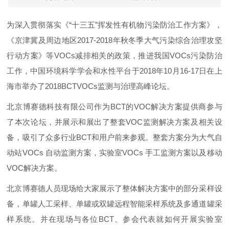
为深入贯彻落实《“十三五”挥发性有机物污染防治工作方案》，
《京津冀及周边地区
2017-2018
年秋冬季大气污染综合治理攻坚
行动方案》等
VOCs
减排相关的政策，推进我国
VOCs
污染防治
工作，中国环境科学学会和水性平台于
2018
年
10
月
16-17
日在上
海市举办了
2018
BCT
VOCs
监测与治理高峰论坛。
北京博赛德科技有限公司作为BCT的
VOC
解决方案提供商参与
了本次论坛，并展示和展出了整套
VOC
监测解决方案及相关设
备，吸引了众多行业BCT和用户前来参观。整套方案分为大气自
动站
VOCs
自动监测方案，实验室
VOCs
手工监测方案以及移动
VOC
解决方案。
北京博赛德人员现场给大家展示了整体解决方案中的部分采样设
备，单罐人工采样、单罐或双罐远程智能采样系统及多通道罐采
样系统。并在现场与各位BCT、参会代表就如何开展实验室