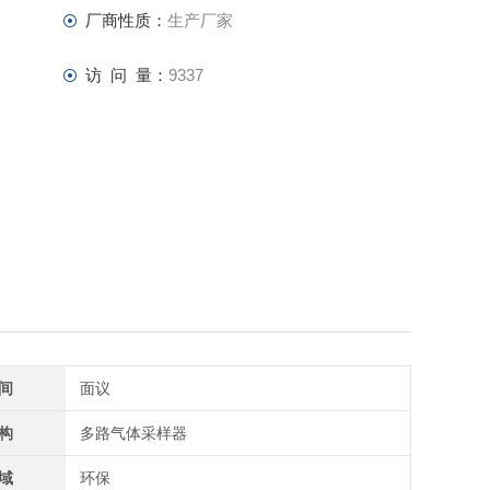
厂商性质：
生产厂家
访 问 量：
9337
间
面议
构
多路气体采样器
域
环保