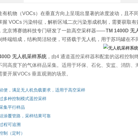
性有机物（VOCs）在垂直方向上呈现出显著的浓度波动，且不同
掌握 VOCs 污染特征，解析区域二次污染形成机制，需要获取有效
，北京博赛德科技专门研发了一款高空采样器⸺
TM 1400D
无
制终端组成，结构简洁轻便，可搭载于无人机，用于苏玛罐在不
400D
无人机采样系统
，由4 通道遥控采样器和配套的远程控制
不同高度下的气体样品采集。适用于环保、石化、安监、消防、
需要开展VOCs 垂直观测的场景。
统轻便，满足无人机负载要求，适用于高空
采样
通过多种控制模式遥控采样
持采集平行样品
融硅涂覆管路，采样结果可靠
样过程可追溯
程控制（定时）