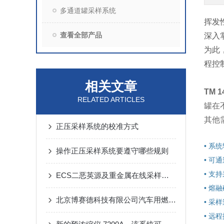
多通道罐采样系统
挥发
查看全部产品
深入
为此
程控
相关文章
TM 1
RELATED ARTICLES
罐在
其他
正压采样系统的校准方式
• 系
操作正压采样系统要遵守哪些规则
• 可
• 支
ECS二恶英源及重金属在线采样系统
• 熔
北京博赛德科技有限公司汽车用燃料氢气痕量杂质分析解决方案了！
• 采
• 远