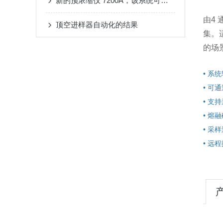
新的预浓缩仪 7200A，该系统可提供稳定性和性更好的醛酮类物质数据
由4
顶空进样器自动化的结果
集。
的场
• 系
• 可
• 支
• 熔
• 采
• 远